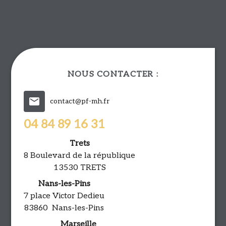
NOUS CONTACTER :
mail
contact@pf-mh.fr
04 84 89 16 31
Trets
8 Boulevard de la république
13530 TRETS
Nans-les-Pins
7 place Victor Dedieu
83860 Nans-les-Pins
Marseille