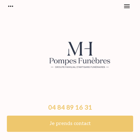
Panneau de gestion des cookies
more_horiz
menu
04 84 89 16 31
Je prends contact