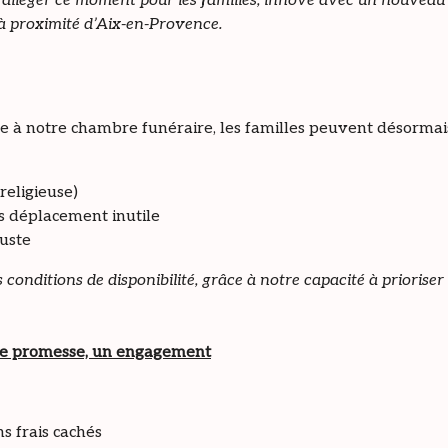
d’alléger ce moment pour les familles, innove avec un nouveau 
 à proximité d’Aix-en-Provence.
e à notre chambre funéraire, les familles peuvent désormais
religieuse)
ans déplacement inutile
uste
s conditions de disponibilité, grâce à notre capacité à priori
une promesse, un engagement
ns frais cachés