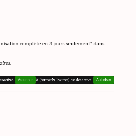
ganisation complète en 3 jours seulement* dans
aires.
ésactivé.
Autoriser
X (formerly Twitter) est désactivé.
Autoriser