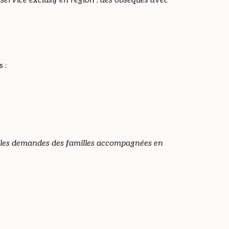
service exclusif en région : des obsèques avec
 :
ser les demandes des familles accompagnées en