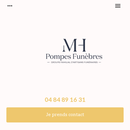
Panneau de gestion des cookies
more_horiz
menu
04 84 89 16 31
Je prends contact