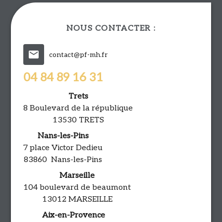
NOUS CONTACTER :
mail
contact@pf-mh.fr
04 84 89 16 31
Trets
8 Boulevard de la république
13530 TRETS
Nans-les-Pins
7 place Victor Dedieu
83860 Nans-les-Pins
Marseille
104 boulevard de beaumont
13012 MARSEILLE
Aix-en-Provence